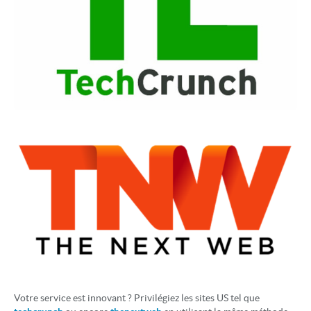
Votre service est innovant ? Privilégiez les sites US tel que